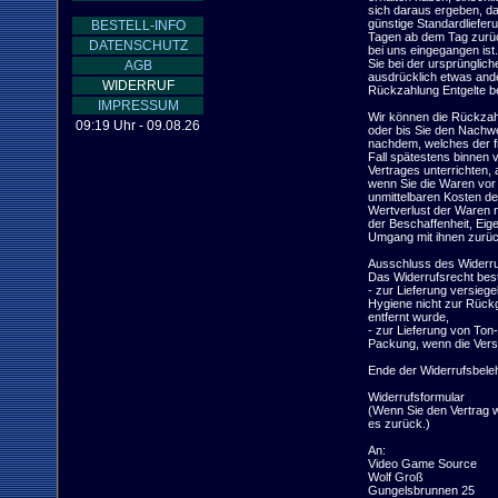
sich daraus ergeben, das
günstige Standardliefer
BESTELL-INFO
Tagen ab dem Tag zurück
DATENSCHUTZ
bei uns eingegangen ist
Sie bei der ursprünglich
AGB
ausdrücklich etwas ande
WIDERRUF
Rückzahlung Entgelte be
IMPRESSUM
Wir können die Rückzahl
09:19 Uhr - 09.08.26
oder bis Sie den Nachwe
nachdem, welches der fr
Fall spätestens binnen 
Vertrages unterrichten,
wenn Sie die Waren vor 
unmittelbaren Kosten d
Wertverlust der Waren n
der Beschaffenheit, Eig
Umgang mit ihnen zurück
Ausschluss des Widerru
Das Widerrufsrecht beste
- zur Lieferung versieg
Hygiene nicht zur Rückg
entfernt wurde,

- zur Lieferung von Ton
Packung, wenn die Versi
Ende der Widerrufsbeleh
Widerrufsformular

(Wenn Sie den Vertrag wi
es zurück.)

An:

Video Game Source

Wolf Groß

Gungelsbrunnen 25
