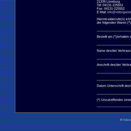
21339 Lüneburg

Tel: 04131-225551

Fax: 04131-225552

E-Mail: 
info@videogame
Hiermit widerrufe(n) ich
der folgenden Waren (*)

____________________
Bestellt am (*)/erhalten a
____________________
Name des/der Verbrauch
____________________
Anschrift des/der Verbra
____________________
____________________
Datum Unterschrift des/d
____________________
(*) Unzutreffendes streic
-----------------------------
©
Vide