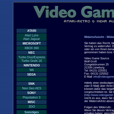
ATARI
Atari Lynx
Widerrufsrecht - Wide
Atari Jaguar
Sie haben das Recht, b
MICROSOFT
Vertrag zu widerrufen. D
XBOX 360
oder ein von Ihnen benann
genommen haben bzw. ha
NEC
Turbo Duo/Express
Video Game Source

Turbo Grafx 16
Wolf Groß

Gungelsbrunnen 25

NINTENDO
21339 Lüneburg

Wii
Tel: 04131-225551

Fax: 04131-225552

SEGA
E-Mail: 
info@videogame
mittels einer eindeutigen
SNK
oder E-Mail) über Ihren 
Neo Geo AES
können dafür das beigef
vorgeschrieben ist. Sie
SONY
(
http://www.videogamer.
Playstation 3
reicht es aus, dass Sie 
der Widerrufsfrist absen
MISC
3DO
Folgen des Widerrufs:

Wenn Sie diesen Vertrag 
Sonstiges
erhalten haben, einschli