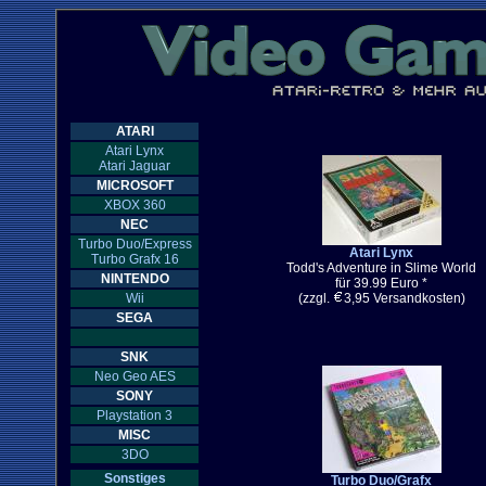
ATARI
Atari Lynx
Atari Jaguar
MICROSOFT
XBOX 360
NEC
Turbo Duo/Express
Atari Lynx
Turbo Grafx 16
Todd's Adventure in Slime World
NINTENDO
für 39.99 Euro *
Wii
(zzgl.
3,95 Versandkosten)
SEGA
SNK
Neo Geo AES
SONY
Playstation 3
MISC
3DO
Sonstiges
Turbo Duo/Grafx