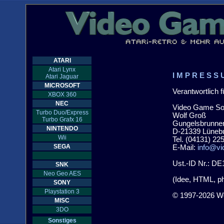
ATARI
Atari Lynx
I M P R E S S 
Atari Jaguar
MICROSOFT
Verantwortlich fü
XBOX 360
NEC
Video Game Sou
Turbo Duo/Express
Wolf Groß

Turbo Grafx 16
Gungelsbrunnen
NINTENDO
D-21339 Lünebu
Wii
Tel. (04131) 225
SEGA
E-Mail: 
info@vi
Ust.-ID Nr.: DE
SNK
Neo Geo AES
(Idee, HTML, ph
SONY
Playstation 3
© 1997-2026 Wolf R. G
MISC
3DO
Sonstiges