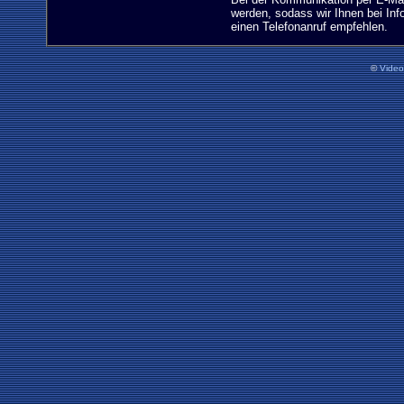
©
Vide