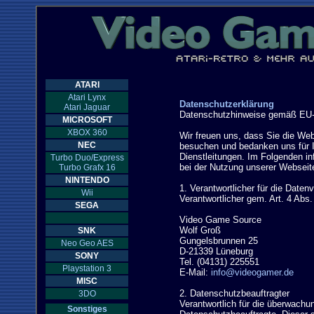
ATARI
Atari Lynx
Datenschutzerklärung
Atari Jaguar

Datenschutzhinweise gemäß EU-D
MICROSOFT
XBOX 360
Wir freuen uns, dass Sie die We
NEC
besuchen und bedanken uns für 
Dienstleitungen. Im Folgenden in
Turbo Duo/Express
bei der Nutzung unserer Webseite
Turbo Grafx 16
NINTENDO
1. Verantwortlicher für die Datenv
Wii
Verantwortlicher gem. Art. 4 Ab
SEGA
Video Game Source

Wolf Groß

SNK
Gungelsbrunnen 25

Neo Geo AES
D-21339 Lüneburg

SONY
Tel. (04131) 225551

Playstation 3
E-Mail: 
info@videogamer.de
MISC
2. Datenschutzbeauftragter

3DO
Verantwortlich für die überwachun
Sonstiges